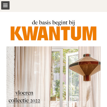
kwantum.be
Pagina overzicht
Volledig scherm
Download PDF
Zoeken